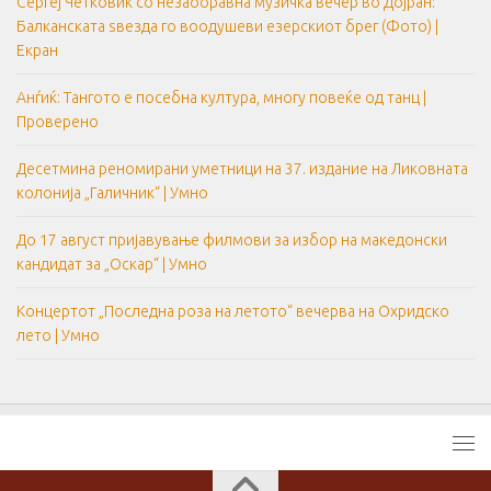
Сергеј Четковиќ со незаборавна музичка вечер во Дојран:
Балканската ѕвезда го воодушеви езерскиот брег (Фото) |
Екран
Анѓиќ: Тангото е посебна култура, многу повеќе од танц |
Проверено
Десетмина реномирани уметници на 37. издание на Ликовната
колонија „Галичник“ | Умно
До 17 август пријавување филмови за избор на македонски
кандидат за „Оскар“ | Умно
Концертот „Последна роза на летото“ вечерва на Охридско
лето | Умно