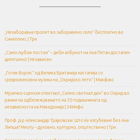
____________________________
„Незаборавна пролет во заборавено село“ бесплатно во
Синеплекс | Трн
„Само љубов постои“ – деби албумот на Ана Петан достапен
дигитално! | Независен
„Готик Војсис“ од Велика Британија настапија со
средновековна музика на „Охридско лето“ | Макфакс
Музичко-сценски спектакл „Силно светнал ден“ во Охрид во
рамки на одбележувањето на 35-годишнината од
независноста на Македонија | 24Инфо
Проф. д-р Александар Трајковски: Што ќе изгубевме без Ана
Липша? Многу – духовно, културно, општествено | Трн