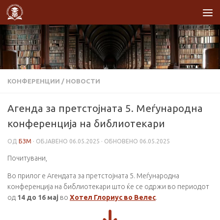
Skip to content
КОНФЕРЕНЦИИ
/
НОВОСТИ
Агенда за претстојната 5. Меѓународна
конференција на библиотекари
ОД
БЗМ
· ОБЈАВЕНО
06.05.2025
· ОБНОВЕНО
06.05.2025
Почитувани,
Во прилог е Агендата за претстојната 5. Меѓународна
конференција на библиотекари што ќе се одржи во периодот
од
14 до 16 мај
во
Хотел Глориус во Велес
.