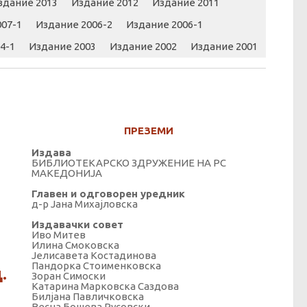
здание 2013
Издание 2012
Издание 2011
07-1
Издание 2006-2
Издание 2006-1
4-1
Издание 2003
Издание 2002
Издание 2001
ПРЕЗЕМИ
Издава
БИБЛИОТЕКАРСКО ЗДРУЖЕНИЕ НА РС
МАКЕДОНИЈА
Главен и одговорен уредник
д-р Јана Михајловска
Издавачки совет
Иво Митев
Илина Смоковска
Јелисавета Костадинова
Пандорка Стоименковска
.
Зоран Симоски
Катарина Марковска Саздова
Билјана Павличковска
Весна Бошева Русовски