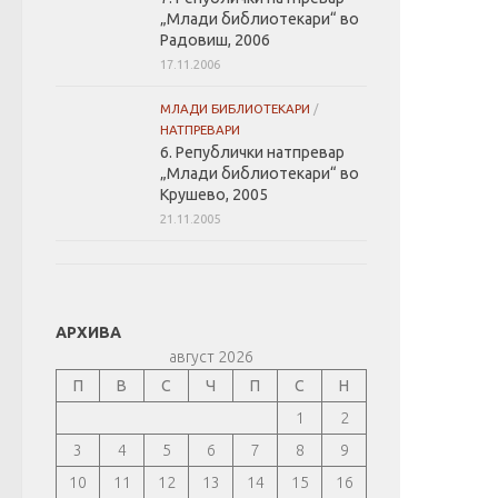
„Млади библиотекари“ во
Радовиш, 2006
17.11.2006
МЛАДИ БИБЛИОТЕКАРИ
/
НАТПРЕВАРИ
6. Републички натпревар
„Млади библиотекари“ во
Крушево, 2005
21.11.2005
АРХИВА
август 2026
П
В
С
Ч
П
С
Н
1
2
3
4
5
6
7
8
9
10
11
12
13
14
15
16