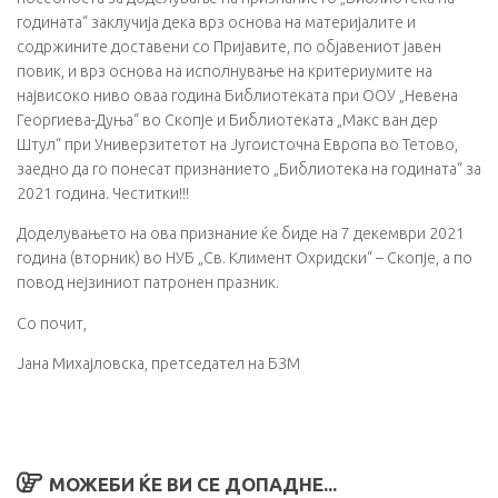
годината“ заклучија дека врз основа на материјалите и
содржините доставени со Пријавите, по објавениот јавен
повик, и врз основа на исполнување на критериумите на
највисоко ниво оваа година Библиотеката при ООУ „Невена
Георгиева-Дуња“ во Скопје и Библиотеката „Макс ван дер
Штул“ при Универзитетот на Југоисточна Европа во Тетово,
заедно да го понесат признанието „Библиотека на годината“ за
2021 година. Честитки!!!
Доделувањето на ова признание ќе биде на 7 декември 2021
година (вторник) во НУБ „Св. Климент Охридски“ – Скопје, а по
повод нејзиниот патронен празник.
Со почит,
Јана Михајловска, претседател на БЗМ
МОЖЕБИ ЌЕ ВИ СЕ ДОПАДНЕ...