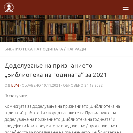
Skip to content
БИБЛИОТЕКА НА ГОДИНАТА
/
НАГРАДИ
Доделување на признанието
„Библиотека на годината“ за 2021
ОД
БЗМ
· ОБЈАВЕНО
19.11.2021
· ОБНОВЕНО
24.12.2022
Почитувани,
Комисијата за доделување на признанието „Библиотека на
годината“, работејќи според насоките на Правилникот за
доделување на признанието „Библиотека на годината“ и
следејќи ги Критериумите за вреднување / проценување на
посебноста за доделување на признанието „Библиотека на