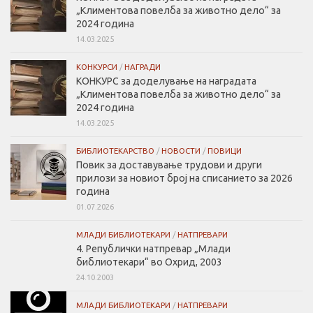
„Климентова повелбa за животно дело“ за
2024 година
14.03.2025
КОНКУРСИ
/
НАГРАДИ
КОНКУРС за доделување на наградата
„Климентова повелбa за животно дело“ за
2024 година
14.03.2025
БИБЛИОТЕКАРСТВО
/
НОВОСТИ
/
ПОВИЦИ
Повик за доставување трудови и други
прилози за новиот број на списанието за 2026
година
01.07.2026
МЛАДИ БИБЛИОТЕКАРИ
/
НАТПРЕВАРИ
4. Републички натпревар „Млади
библиотекари“ во Охрид, 2003
24.10.2003
МЛАДИ БИБЛИОТЕКАРИ
/
НАТПРЕВАРИ