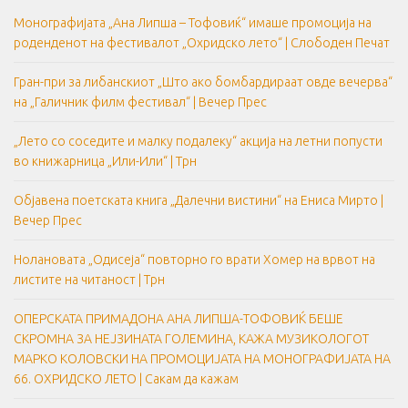
Монографијата „Ана Липша – Тофовиќ“ имаше промоција на
роденденот на фестивалот „Охридско лето“ | Слободен Печат
Гран-при за либанскиот „Што ако бомбардираат овде вечерва“
на „Галичник филм фестивал“ | Вечер Прес
„Лето со соседите и малку подалеку“ акција на летни попусти
во книжарница „Или-Или“ | Трн
Објавена поетската книга „Далечни вистини“ на Ениса Мирто |
Вечер Прес
Нолановата „Одисеја“ повторно го врати Хомер на врвот на
листите на читаност | Трн
ОПЕРСКАТА ПРИМАДОНА АНА ЛИПША-ТОФОВИЌ БЕШЕ
СКРОМНА ЗА НЕЈЗИНАТА ГОЛЕМИНА, КАЖА МУЗИКОЛОГОТ
МАРКО КОЛОВСКИ НА ПРОМОЦИЈАТА НА МОНОГРАФИЈАТА НА
66. ОХРИДСКО ЛЕТО | Сакам да кажам